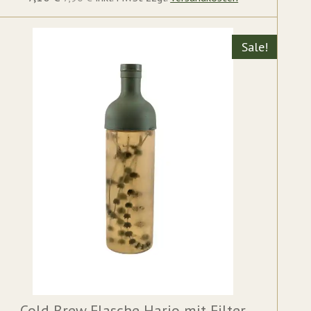
Sale!
Cold Brew Flasche Hario mit Filter