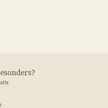
e
besonders?
toffe
e