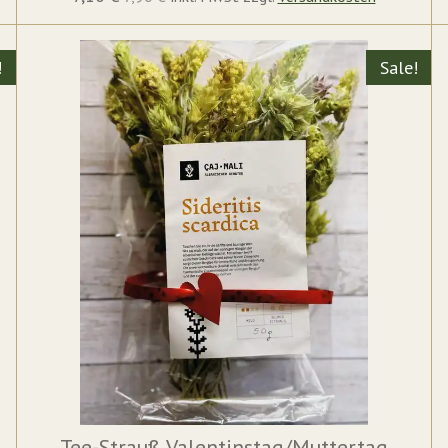
!
Sale!
Tee-Strauß Valentinstag/Muttertag