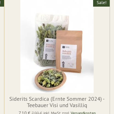
!
Sale!
Siderits Scardica (Ernte Sommer 2024) -
Teebauer Visi und Vasilliq
7,10 €
7,90 €
inkl. MwSt zzgl.
Versandkosten